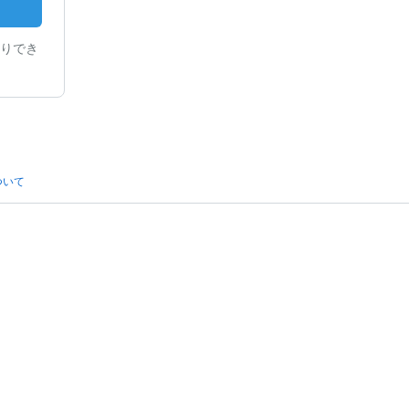
りでき
ついて