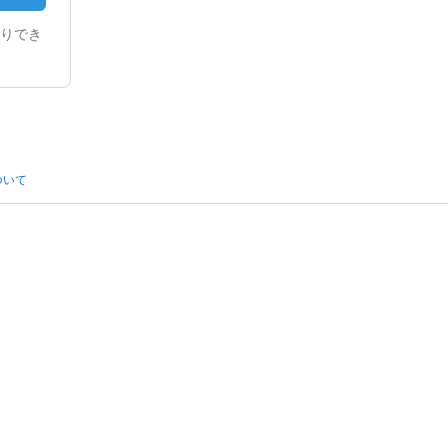
りでき
ついて