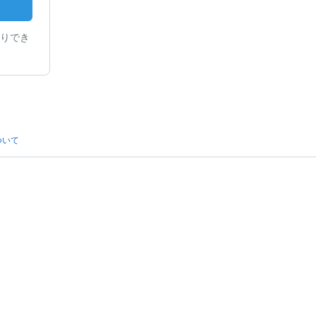
りでき
ついて