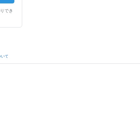
りでき
ついて