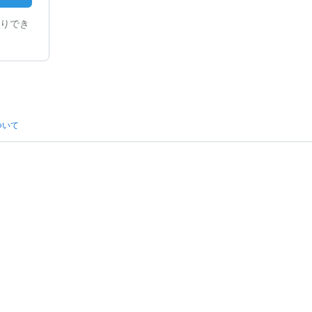
りでき
ついて