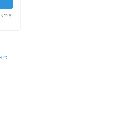
りでき
ついて