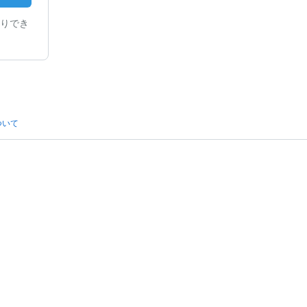
りでき
ついて