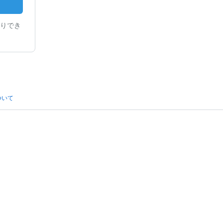
りでき
ついて