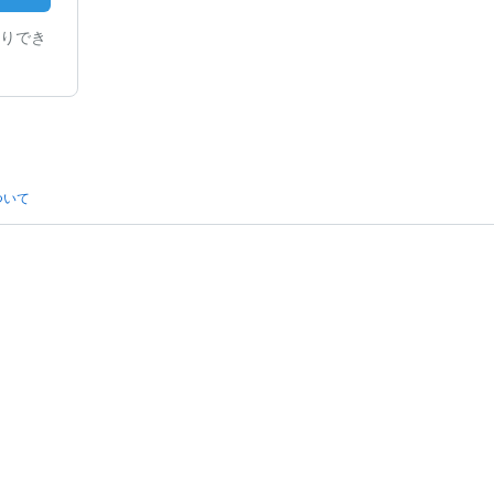
りでき
ついて