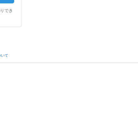
りでき
ついて