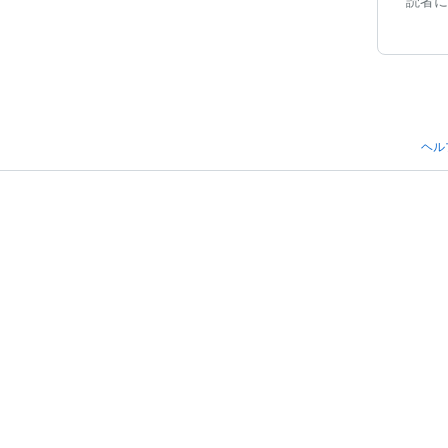
読者に
ヘル