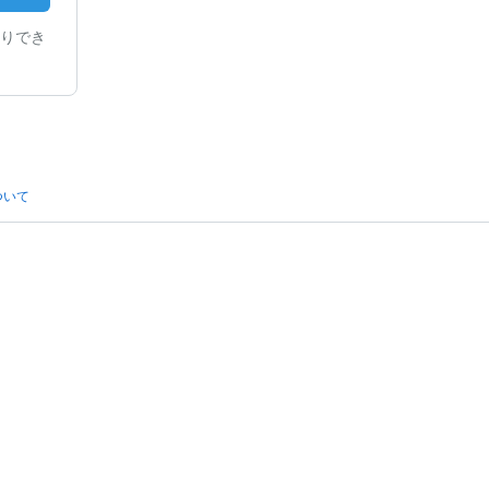
りでき
ついて