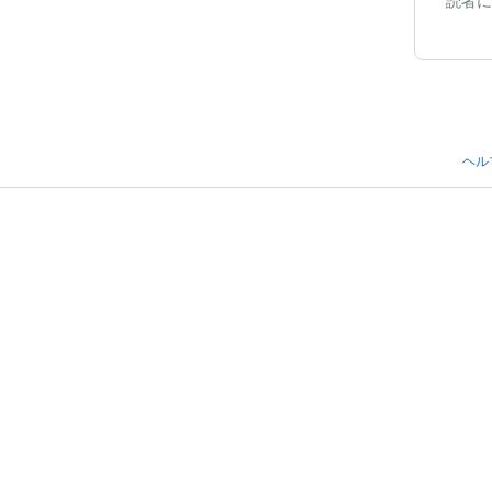
読者に
ヘル