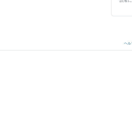
読者に
ヘル