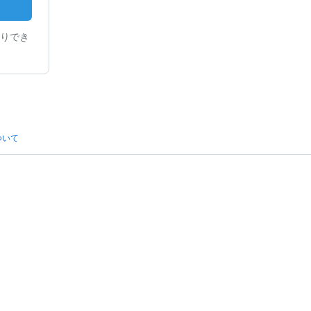
りでき
ついて