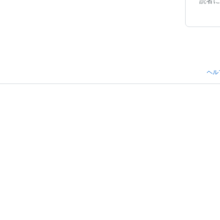
読者に
ヘル