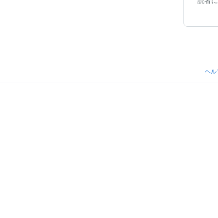
読者に
ヘル