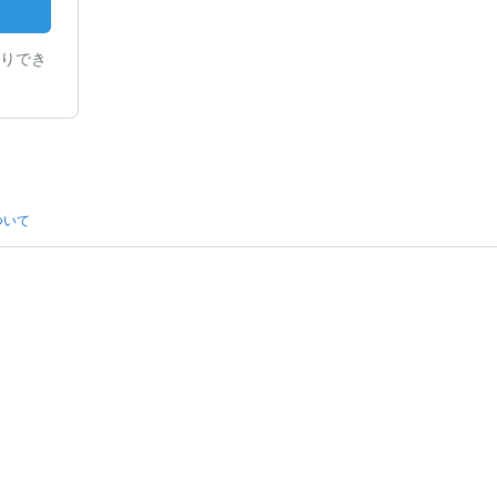
りでき
ついて