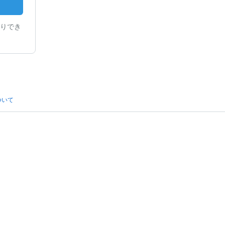
りでき
ついて