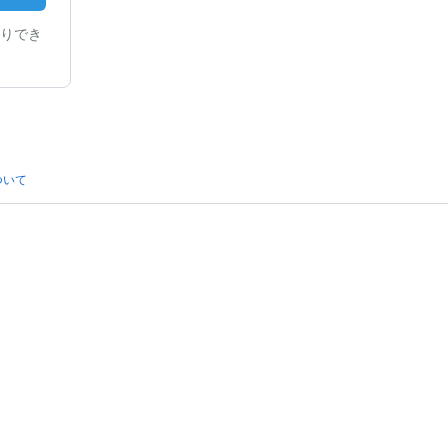
りでき
ついて