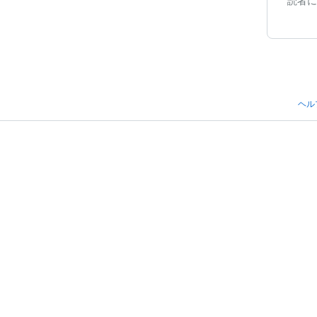
読者に
ヘル