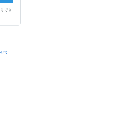
りでき
ついて