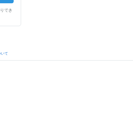
りでき
ついて