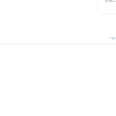
読者に
ヘル