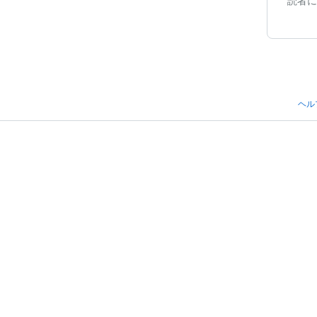
読者に
ヘル