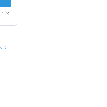
りでき
ついて