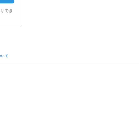
りでき
ついて