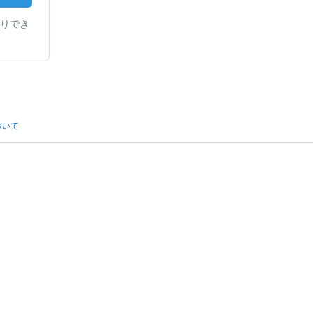
りでき
ついて