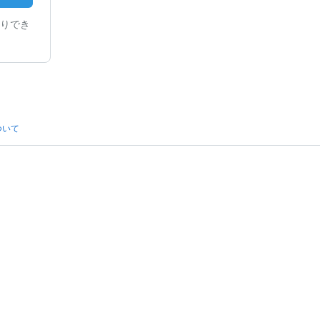
りでき
ついて