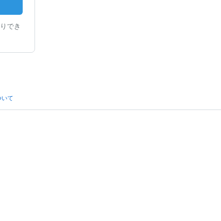
りでき
ついて