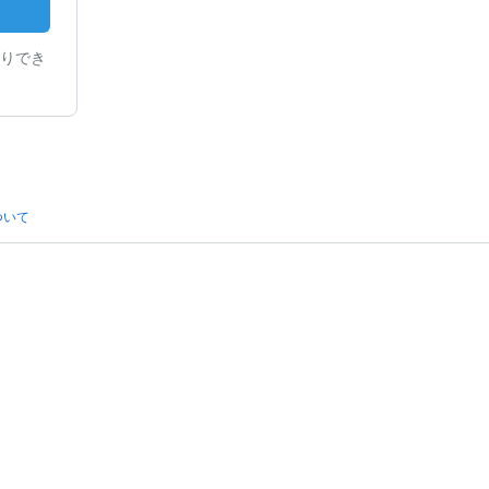
りでき
ついて