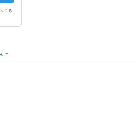
りでき
ついて