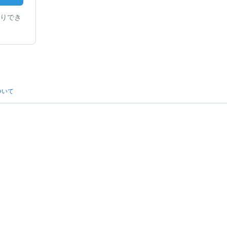
りでき
ついて