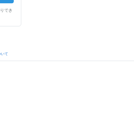
りでき
ついて