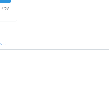
りでき
ついて