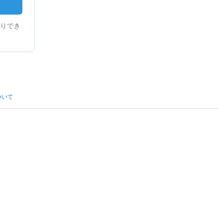
りでき
ついて