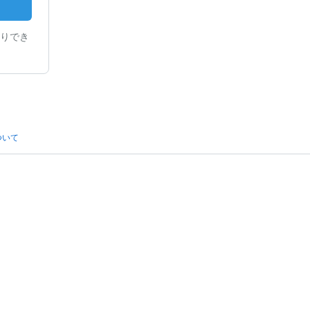
りでき
ついて