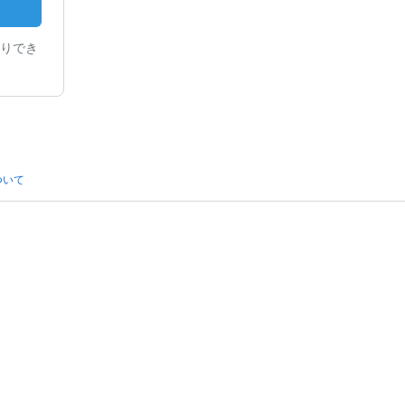
りでき
ついて