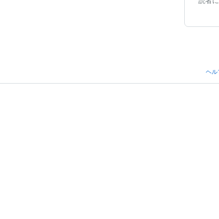
読者に
ヘル