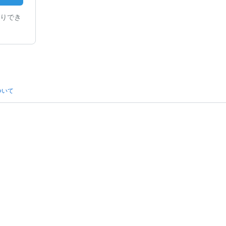
りでき
ついて