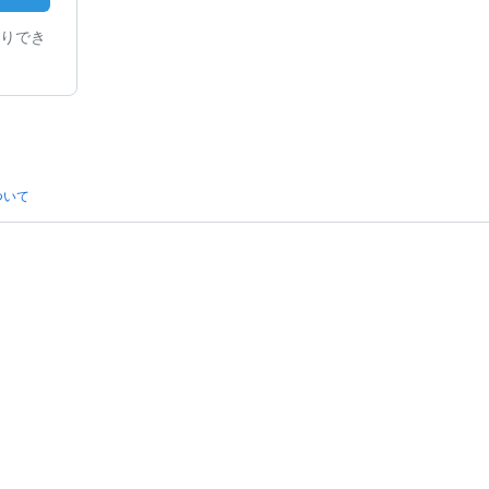
りでき
ついて