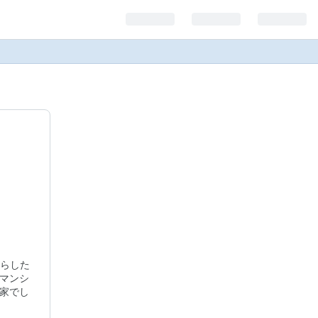
らした
マンシ
家でし