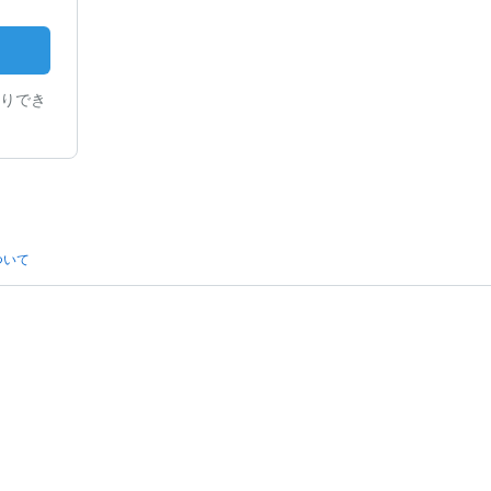
りでき
ついて