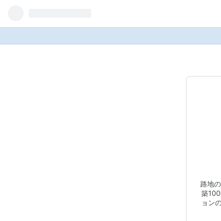
路地の
築1
ョン