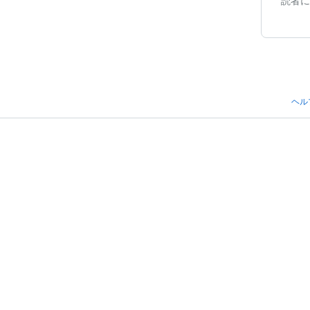
読者に
ヘル