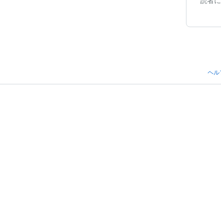
読者に
ヘル