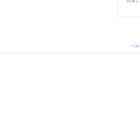
読者に
ヘル