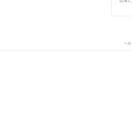
読者に
ヘル