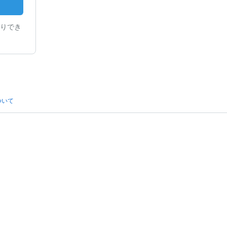
りでき
ついて