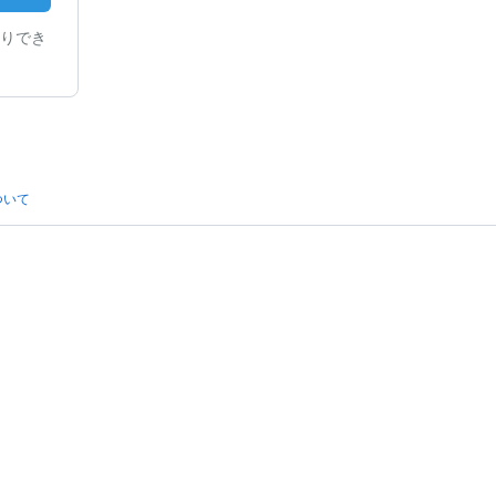
りでき
ついて