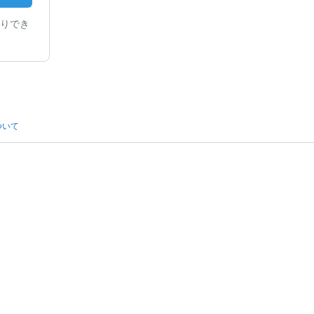
りでき
ついて