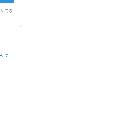
りでき
ついて